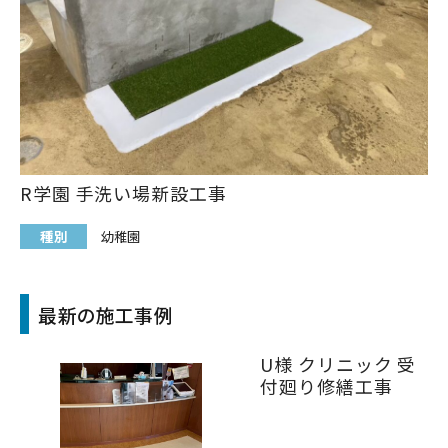
R学園 手洗い場新設工事
種別
幼稚園
最新の施工事例
U様 クリニック 受
付廻り修繕工事