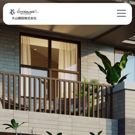
Warning
: Undefined variable $class in
/home/glafs/oyamakensetsu.com/public_html/wp-
content/themes/oyama/header.php
on line
29
class="archive date post-type-archive post-type-archive-case wp-theme-oyama">