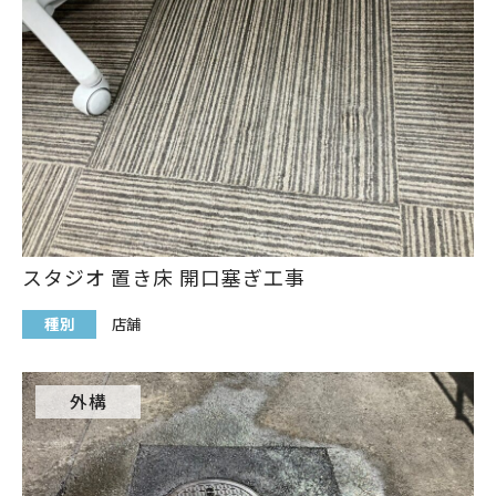
スタジオ 置き床 開口塞ぎ工事
種別
店舗
外構