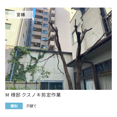
営繕
M 様邸 クスノキ剪定作業
種別
戸建て