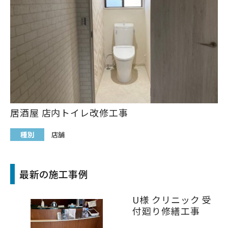
居酒屋 店内トイレ改修工事
種別
店舗
最新の施工事例
U様 クリニック 受
付廻り修繕工事