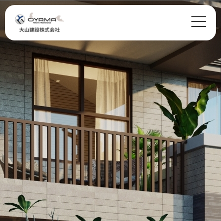
Warning
: Undefined variable $class in
/home/glafs/oyamakensetsu.com/public_html/wp-
content/themes/oyama/header.php
on line
29
class="archive date post-type-archive post-type-archive-case wp-theme-oyama">