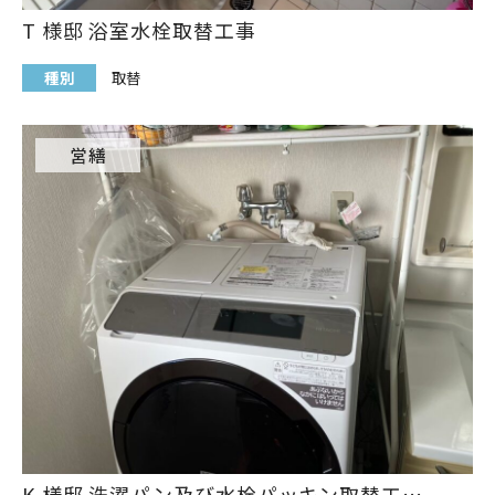
T 様邸 浴室水栓取替工事
種別
取替
営繕
K 様邸 洗濯パン及び水栓パッキン取替工…