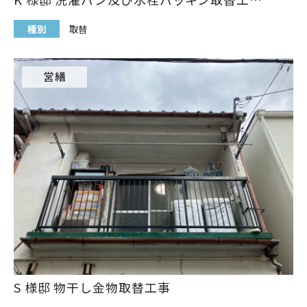
種別
取替
営繕
S 様邸 物干し金物取替工事