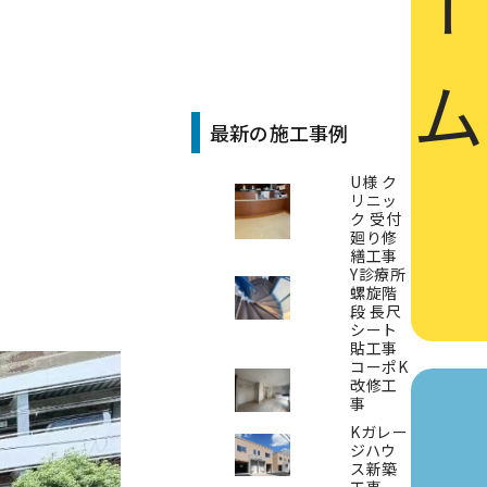
最新の施工事例
U様 ク
リニッ
ク 受付
廻り修
繕工事
Y診療所
螺旋階
段 長尺
シート
貼工事
コーポK
改修工
事
Kガレー
ジハウ
ス新築
工事