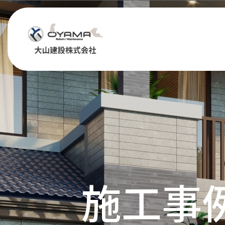
Warning
: Undefined variable $class in
/home/glafs/oyamakensetsu.com/public_htm
class="wp-singular case-template-default single single-case postid-1138 wp-theme-oyama"
施工事