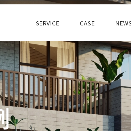
l/wp-content/themes/oyama/header.php
on line
29
>
SERVICE
CASE
NEW
例