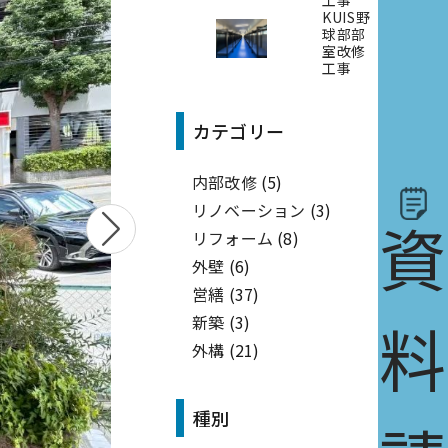
KUIS野
球部部
室改修
工事
カテゴリー
内部改修
(5)
リノベーション
(3)
リフォーム
(8)
資料請
外壁
(6)
営繕
(37)
新築
(3)
外構
(21)
種別