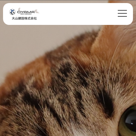
Warning
: Undefined variable $class in
/home/glafs/oyamakensetsu.com/public_html/wp-
content/themes/oyama/header.php
on line
29
class="wp-singular page-template-default page page-id-17 wp-theme-oyama">